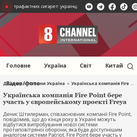
ад контрафактних сигарет: українці протистоять агресорам
Головне
Україна
Світ
Китай
Відео/фото
Додому
»
Новини Україна
»
Українська компанія Fire Point бере участь у європейському проекті Freya
Українська компанія Fire Point бере
участь у європейському проекті Freya
Денис Штилерман, співзасновник компанії Fire Point,
повідомив, що до кінця року в Україні можуть
відбутися випробування нової системи
протиповітряної оборони, яка буде доступнішим
аналогом системи Patriot. Fire Point бере участь у