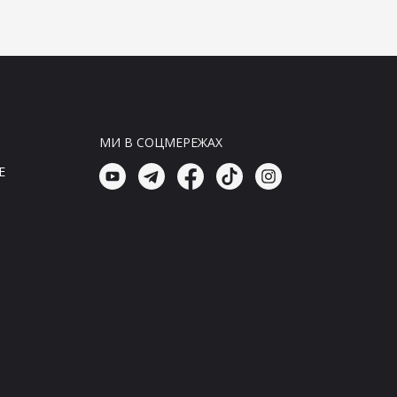
23:30, 07.08.26
Головні новини
В Скале підтвердили, що з
полка переводять бойців
23:15, 07.08.26
МИ В СОЦМЕРЕЖАХ
Головні новини
В Скале підтвердили
E
переведення українських героїв
з полка
23:00, 07.08.26
Головні новини
Атака окупантів на Херсон:
медичні працівники стали
жертвами агресії
22:45, 07.08.26
Головні новини