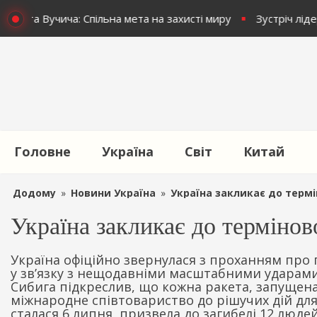
ого та Вучича: Спільна мета на захисті миру
Зустріч ліде
Головне
Україна
Світ
Китай
Додому
»
Новини Україна
»
Україна закликає до термі
Україна закликає до терміно
Україна офіційно звернулася з проханням про
у зв’язку з нещодавніми масштабними ударами 
Сибига підкреслив, що кожна ракета, запущена 
міжнародне співтовариство до рішучих дій для
сталася 6 липня, призвела до загибелі 12 людей