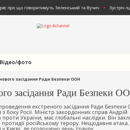
рів: про що говоритимуть Зеленський та Вучич
Зустріч лі
Відео/фото
нового засідання Ради Безпеки ООН
вого засідання Ради Безпеки О
 проведення екстреного засідання Ради Безпеки
з боку Росії. Міністр закордонних справ Андрій
проти України, має глобальні наслідки. Він зак
 протидії російському терору. Нещодавня атака
 у Києві, де оголошено день трауру.