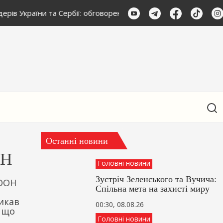
дерів України та Сербії: обговорення важливих питань
Реак
Останні новини
ОН
Головні новини
Зустріч Зеленського та Вучича:
 ООН
Спільна мета на захисті миру
ликав
00:30, 08.08.26
, що
Головні новини