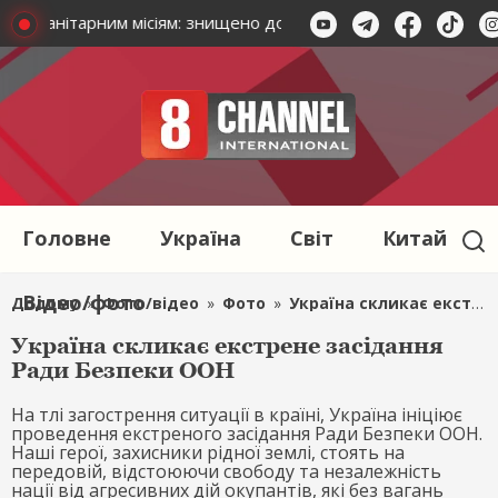
по гуманітарним місіям: знищено допомогу на 79 млн гривень
Головне
Україна
Світ
Китай
Відео/фото
Додому
»
Фото/відео
»
Фото
»
Україна скликає екстрене засідання Ради Безпеки ООН
Україна скликає екстрене засідання
Ради Безпеки ООН
На тлі загострення ситуації в країні, Україна ініціює
проведення екстреного засідання Ради Безпеки ООН.
Наші герої, захисники рідної землі, стоять на
передовій, відстоюючи свободу та незалежність
нації від агресивних дій окупантів, які без вагань