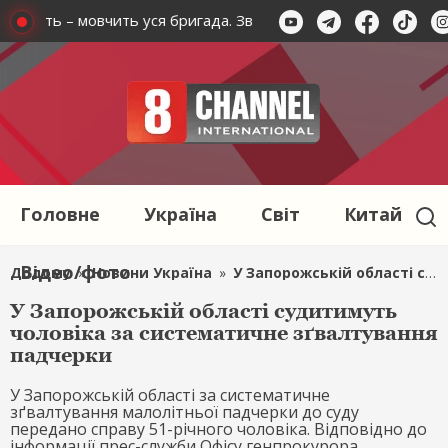
 мовчить – мовчить уся бригада. Зв'язківці просять допомоги
Головне
Україна
Світ
Китай
Відео/фото
Додому
»
Новини Україна
»
У Запорожській області судитимуть чоловіка за систематичне зґвалтування падчерки
У Запорожській області судитимуть
чоловіка за систематичне зґвалтування
падчерки
У Запорожській області за систематичне
зґвалтування малолітньої падчерки до суду
передано справу 51-річного чоловіка. Відповідно до
інформації прес-служби Офісу генпрокурора,