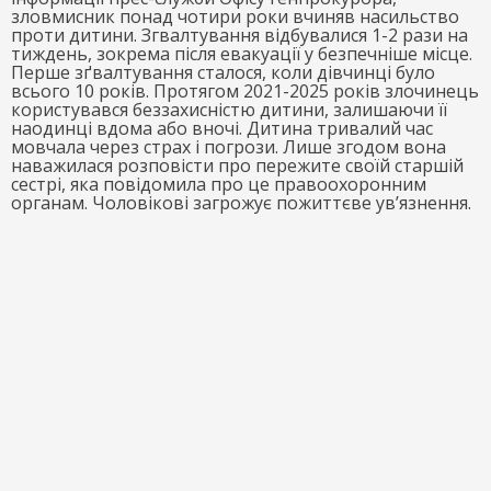
зловмисник понад чотири роки вчиняв насильство
проти дитини. Згвалтування відбувалися 1-2 рази на
тиждень, зокрема після евакуації у безпечніше місце.
Перше зґвалтування сталося, коли дівчинці було
всього 10 років. Протягом 2021-2025 років злочинець
користувався беззахисністю дитини, залишаючи її
наодинці вдома або вночі. Дитина тривалий час
мовчала через страх і погрози. Лише згодом вона
наважилася розповісти про пережите своїй старшій
сестрі, яка повідомила про це правоохоронним
органам. Чоловікові загрожує пожиттєве ув’язнення.