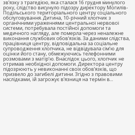
зв’язку з трагедією, яка сталася 16 грудня минулого
року, слідство висунуло підозру директору Могилів-
Подільського територіального центру соціального
обслуговування. Дитина, 10-річний хлопчик з
органічними ураженнями центральної нервової
системи, потребувала постійної допомоги та
медичного нагляду, але померла через неналежне
виконання службових обов’язків. За даними слідства,
працівниця центру, відповідальна за соціальне
супроводження хлопчика, не відвідувала сім’ю для
оцінки його стану, обмежуючись телефонними
розмовами з матір’ю. Внаслідок цього, хлопчик не
отримав необхідної допомоги. Директора центру
підозрюють у невиконанні своїх обов’язків, що
призвело до загибелі дитини. Згідно з правовими
наслідками, їй загрожує в’язниця на термін в…