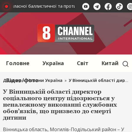
ення власної баллистичної та протибалістичної системи до 20
Головне
Україна
Світ
Китай
Відео/фото
Додому
»
Новини Україна
»
У Вінницькій області директор соціального центру підозрюється у неналежному виконанні службових обов’язків, що призвело до смерті дитини
У Вінницькій області директор
соціального центру підозрюється у
неналежному виконанні службових
обов’язків, що призвело до смерті
дитини
Вінницька область, Могилів-Подільський район – У