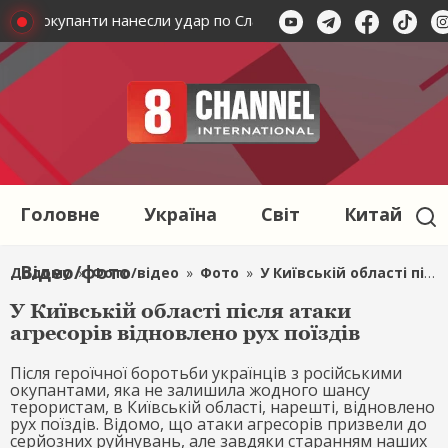
раїни: окупанти нанесли удар по Слав'янську, маємо загиблого
Головне
Україна
Світ
Китай
Відео/фото
Додому
»
Фото/відео
»
Фото
»
У Київській області після атаки агресорів відновлено рух поїздів
У Київській області після атаки
агресорів відновлено рух поїздів
Після героїчної боротьби українців з російськими
окупантами, яка не залишила жодного шансу
терористам, в Київській області, нарешті, відновлено
рух поїздів. Відомо, що атаки агресорів призвели до
серйозних руйнувань, але завдяки старанням наших