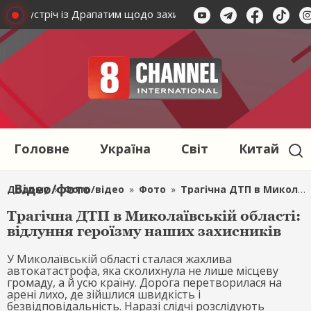
овів зустріч із Драпатим щодо захисту Донеччини
Зелен
Головне
Україна
Світ
Китай
Відео/фото
Додому
»
Фото/відео
»
Фото
»
Трагічна ДТП в Миколаївській області: відлуння героїзму наших захисників
Трагічна ДТП в Миколаївській області:
відлуння героїзму наших захисників
У Миколаївській області сталася жахлива
автокатастрофа, яка сколихнула не лише місцеву
громаду, а й усю країну. Дорога перетворилася на
арені лихо, де зійшлися швидкість і
безвідповідальність. Наразі слідчі розслідують