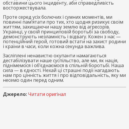
обставини цього інциденту, аби справедливість
восторжествувала.
Проте серед усіх болючих і сумних моментів, ми
повинні пам’ятати про тих, хто щодня ризикує своїм
життям, захищаючи нашу землю від агресорів.
Українці, у своїй принциповій боротьбі за свободу,
демонструють незламність і відвагу. Кожен з нас —
потенційний герой, готовий встати на захист родини
і країни в часи, коли кожна секунда важлива.
Засліплені ненавистю окупанти намагаються
дестабілізувати наше суспільство, але ми, як нація,
піднімемося і об’єднаємося в спільній боротьбі. Наша
сила — в єдності. Нехай ці страшні події нагадають
нам про цінність життя і про відповідальність, яку ми
несемо один перед одним.
Джерело:
Читати оригінал