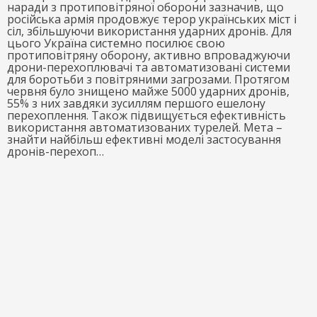
наради з протиповітряної оборони зазначив, що
російська армія продовжує терор українських міст і
сіл, збільшуючи використання ударних дронів. Для
цього Україна системно посилює свою
протиповітряну оборону, активно впроваджуючи
дрони-перехоплювачі та автоматизовані системи
для боротьби з повітряними загрозами. Протягом
червня було знищено майже 5000 ударних дронів,
55% з них завдяки зусиллям першого ешелону
перехоплення. Також підвищується ефективність
використання автоматизованих турелей. Мета –
знайти найбільш ефективні моделі застосування
дронів-перехоп…