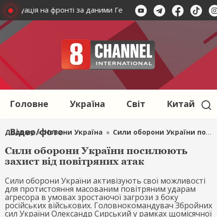
лі: Ситуація на фронті за даними Генштабу
Удар по Харков
Головне
Україна
Світ
Китай
Відео/фото
Додому
»
Новини Україна
»
Сили оборони України посилюють захист від повітряних атак
Сили оборони України посилюють
захист від повітряних атак
Сили оборони України активізують свої можливості
для протистояння масованим повітряним ударам
агресора в умовах зростаючої загрози з боку
російських військових. Головнокомандувач Збройних
сил України Олександр Сирський у рамках щомісячної