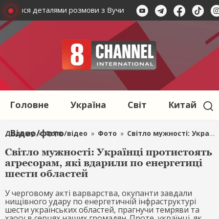
оділився деталями розмови з Вучичем
Зеленський розпо
Головне
Україна
Світ
Китай
Відео/фото
Додому
»
Фото/відео
»
Фото
»
Світло мужності: Українці протистоять агресорам, які вдарили по енергетиці шести областей
Світло мужності: Українці протистоять
агресорам, які вдарили по енергетиці
шести областей
У черговому акті варварства, окупанти завдали
нищівного удару по енергетичній інфраструктурі
шести українських областей, прагнучи темряви та
хаосу в серцях наших громадян. Проте, українці, як