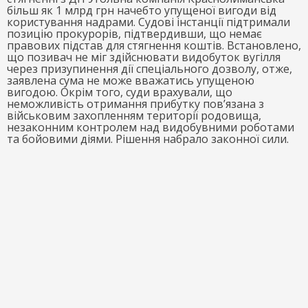
більш як 1 млрд грн начебто упущеної вигоди від
користування надрами. Судові інстанції підтримали
позицію прокурорів, підтвердивши, що немає
правових підстав для стягнення коштів. Встановлено,
що позивач не міг здійснювати видобуток вугілля
через призупинення дії спеціального дозволу, отже,
заявлена сума не може вважатись упущеною
вигодою. Окрім того, суди врахували, що
неможливість отримання прибутку пов’язана з
військовим захопленням території родовища,
незаконним контролем над видобувними роботами
та бойовими діями. Рішення набрало законної сили.