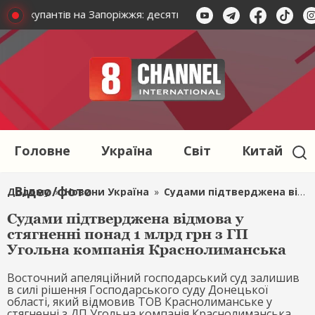
ьких окупантів на Запоріжжя: десятки поранених
Сили зах
Головне
Україна
Світ
Китай
Відео/фото
Додому
»
Новини Україна
»
Судами підтверджена відмова у стягненні понад 1 млрд грн з ГП Угольна компанія Краснолиманська
Судами підтверджена відмова у
стягненні понад 1 млрд грн з ГП
Угольна компанія Краснолиманська
Восточний апеляційний господарський суд залишив
в силі рішення Господарського суду Донецької
області, який відмовив ТОВ Краснолиманське у
стягненні з ДП Угольна компанія Краснолиманська