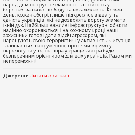
народ демонструє незламність та стійкість у
боротьбі за свою свободу та незалежність. Кожен
день, кожен обстріл лише підкреслює відвагу та
єдність українців, які не дозволять ворогу зламати
їхній дух. Найбільш важливі інфраструктурні об’єкти
надійно охороняються, і на кожному кроці наші
захисники готові дати відсіч агресорам, які
нарощують свою терористичну активність. Ситуація
залишається напруженою, проте ми віримо у
перемогу та у те, що віра у краще завтра буде
безперечним орієнтиром для всіх українців. Разом ми
непереможні!
Джерело:
Читати оригінал