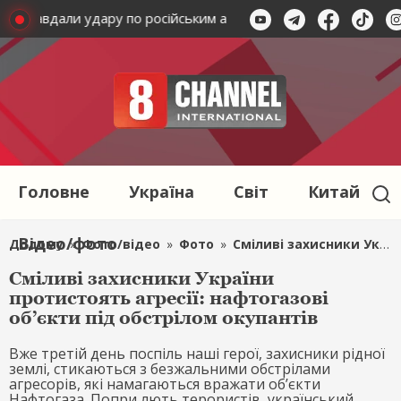
ники завдали удару по російським агресорам у Чорному морі
Головне
Україна
Світ
Китай
Відео/фото
Додому
»
Фото/відео
»
Фото
»
Сміливі захисники України протистоять агресії: нафтогазові об’єкти під обстрілом окупантів
Сміливі захисники України
протистоять агресії: нафтогазові
об’єкти під обстрілом окупантів
Вже третій день поспіль наші герої, захисники рідної
землі, стикаються з безжальними обстрілами
агресорів, які намагаються вражати об’єкти
Нафтогаза. Попри лють терористів, український