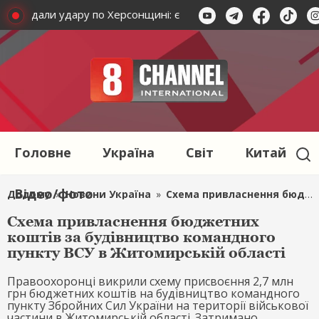
е завдали удару по Херсонщині: є загиблі та поранені
Ок
Головне
Україна
Світ
Китай
Відео/фото
Додому
»
Новини Україна
»
Схема привласнення бюджетних коштів за будівництво командного пункту ВСУ в Житомирській області
Схема привласнення бюджетних
коштів за будівництво командного
пункту ВСУ в Житомирській області
Правоохоронці викрили схему присвоєння 2,7 млн
грн бюджетних коштів на будівництво командного
пункту Збройних Сил України на території військової
частини в Житомирській області. Затримано