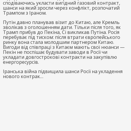
сподіваючись укласти вигідний газовий контракт,
шанси на який зросли через конфлікт, розпочатий
Трампом з Іраном.
Путін давно планував візит до Китаю, але Кремль
зволікав з оголошенням дати. Тільки після того, як
Трамп прибув до Пекіна, Сі викликав Путіна. Росія
перебуває під тиском: після втрати європейського
ринку вона стала молодшим партнером Китаю.
Вигоди від співпраці з Китаєм мають свої нюанси —
Пекін не поспішає будувати заводи в Росії чи
укладати довгострокові контракти на закупівлю
енергоресурсів.
Іранська війна підвищила шанси Росії на укладення
нового контрак…