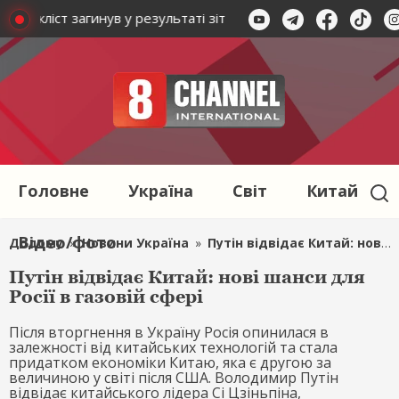
отоцикліст загинув у результаті зіткнення з коровою
На З
Головне
Україна
Світ
Китай
Відео/фото
Додому
»
Новини Україна
»
Путін відвідає Китай: нові шанси для Росії в газовій сфері
Путін відвідає Китай: нові шанси для
Росії в газовій сфері
Після вторгнення в Україну Росія опинилася в
залежності від китайських технологій та стала
придатком економіки Китаю, яка є другою за
величиною у світі після США. Володимир Путін
відвідає китайського лідера Сі Цзіньпіна,