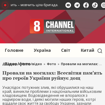
к мовчить – мовчить ціла бригада. Зв'язківці просять допомог
Головне
Україна
Світ
Китай
Відео/фото
Додому
»
Фото/відео
»
Фото
»
Провали на могилах: Всесвітня пам’ять про героїв України руйнує дощ
Провали на могилах: Всесвітня пам’ять
про героїв України руйнує дощ
Унаслідок потужних злив, які обрушилися на наш
край, виникли проблеми з національним військовим
кладовищем. Водовідведення не впоралося з
надміром води, і деякі могили наших героїв, котрі
віддали своє життя за свободу України, зазнали