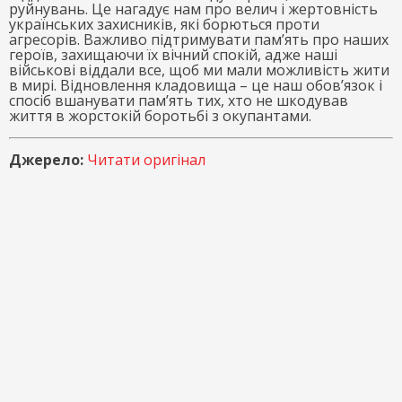
руйнувань. Це нагадує нам про велич і жертовність
українських захисників, які борються проти
агресорів. Важливо підтримувати пам’ять про наших
героїв, захищаючи їх вічний спокій, адже наші
військові віддали все, щоб ми мали можливість жити
в мирі. Відновлення кладовища – це наш обов’язок і
спосіб вшанувати пам’ять тих, хто не шкодував
життя в жорстокій боротьбі з окупантами.
Джерело:
Читати оригінал