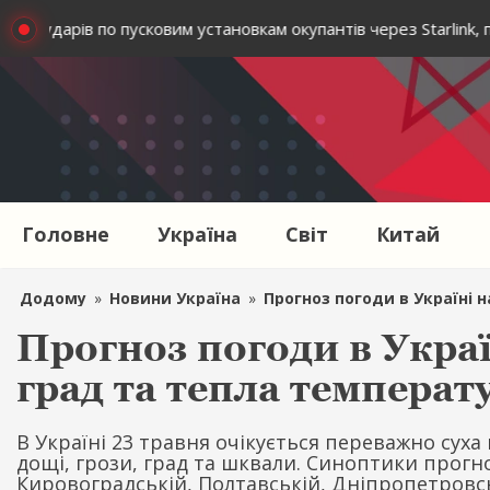
ати ударів по пусковим установкам окупантів через Starlink, п
Головне
Україна
Світ
Китай
Додому
»
Новини Україна
»
Прогноз погоди в Україні н
Прогноз погоди в Україн
град та тепла температ
В Україні 23 травня очікується переважно суха
дощі, грози, град та шквали. Синоптики прогно
Кировоградській, Полтавській, Дніпропетровськ