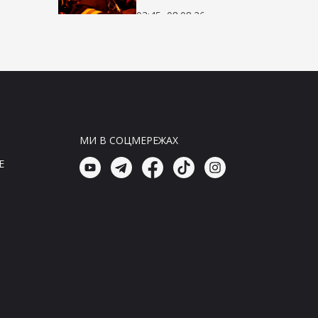
03:45, 08.08.26
Головні новини
Удар агресора по
Київщині: три загиблі,
серед яких дитина
03:30, 08.08.26
Головні новини
МИ В СОЦМЕРЕЖАХ
Удар агресора по
E
Київщині: три життя
забрано, серед них
дитина
03:15, 08.08.26
Головні новини
Трагічний удар агресора
по Київщині: три загиблі,
серед них дитина
03:00, 08.08.26