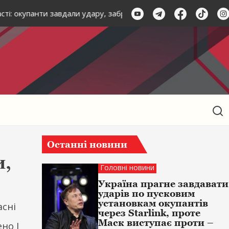
асті: окупанти завдали удару, забравши життя трьох людей, с
Останні новини
и,
Головні новини
Україна прагне завдавати
ударів по пусковим
установкам окупантів
асні
через Starlink, проте
Маск виступає проти –
но I