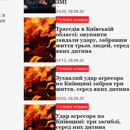
ЗМІ
04:30, 08.08.26
 в
ше
Головні новини
Трагедія в Київській
області: окупанти
завдали удару, забравши
життя трьох людей, серед
яких дитина
04:15, 08.08.26
Головні новини
Зухвалий удар агресора
по Київщині забрав три
життя, серед яких дитина
04:00, 08.08.26
Головні новини
Удар агресора по
Київщині: три загиблі,
серед них дитина