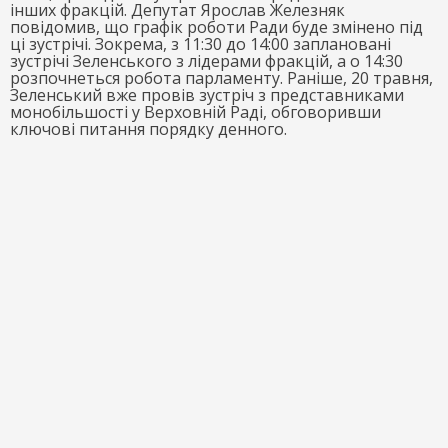
інших фракцій. Депутат Ярослав Железняк
повідомив, що графік роботи Ради буде змінено під
ці зустрічі. Зокрема, з 11:30 до 14:00 заплановані
зустрічі Зеленського з лідерами фракцій, а о 14:30
розпочнеться робота парламенту. Раніше, 20 травня,
Зеленський вже провів зустріч з представниками
монобільшості у Верховній Раді, обговоривши
ключові питання порядку денного.