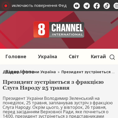
дента виключають повернення Федорова
В Офісі Презид
Головне
Україна
Світ
Китай
Відео/фото
Додому
»
Новини Україна
»
Президент зустрінеться з фракцією Слуга Народу 25 травня
Президент зустрінеться з фракцією
Слуга Народу 25 травня
Президент України Володимир Зеленський на
понеділок, 25 травня, запланував зустріч з фракцією
Слуга Народу. Окрім цього, у вівторок, 26 травня,
перед засіданням Верховної Ради, яке почнеться о
14:00, президент зустрінеться з представниками