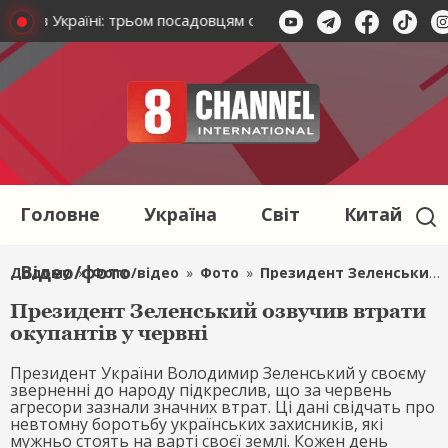
ізації в Україні: трьом посадовцям оголосили підозру
Три 
Головне
Україна
Світ
Китай
Відео/фото
Додому
»
Фото/відео
»
Фото
»
Президент Зеленський озвучив втрати окупантів у червні
Президент Зеленський озвучив втрати
окупантів у червні
Президент України Володимир Зеленський у своєму
зверненні до народу підкреслив, що за червень
агресори зазнали значних втрат. Ці дані свідчать про
невтомну боротьбу українських захисників, які
мужньо стоять на варті своєї землі. Кожен день