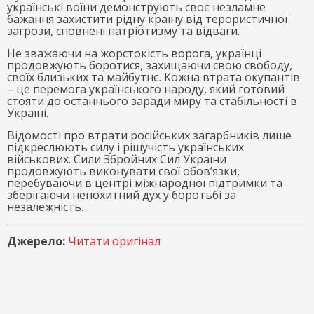
українські воїни демонструють своє незламне
бажання захистити рідну країну від терористичної
загрози, сповнені патріотизму та відваги.
Не зважаючи на жорстокість ворога, українці
продовжують боротися, захищаючи свою свободу,
своїх близьких та майбутнє. Кожна втрата окупантів
– це перемога українського народу, який готовий
стояти до останнього заради миру та стабільності в
Україні.
Відомості про втрати російських загарбників лише
підкреслюють силу і рішучість українських
військових. Сили Збройних Сил України
продовжують виконувати свої обов’язки,
перебуваючи в центрі міжнародної підтримки та
зберігаючи непохитний дух у боротьбі за
незалежність.
Джерело:
Читати оригінал