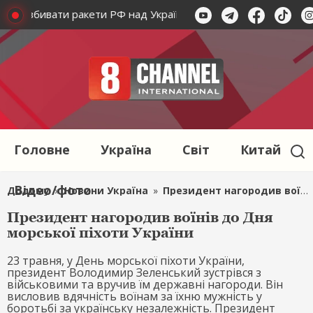
ликав збивати ракети РФ над Україною
Сикорський заклик
Головне
Україна
Світ
Китай
Відео/фото
Додому
»
Новини Україна
»
Президент нагородив воїнів до Дня морської піхоти України
Президент нагородив воїнів до Дня
морської піхоти України
23 травня, у День морської піхоти України,
президент Володимир Зеленський зустрівся з
військовими та вручив їм державні нагороди. Він
висловив вдячність воїнам за їхню мужність у
боротьбі за українську незалежність. Президент