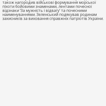
також нагородив військові формування морської
піхоти бойовими знаменами, лентами почесної
відзнаки ‘За мужність і відвагу’ та почесними
наименуваннями. Зеленський подякував родинам
захисників за виховання справжніх патріотів України.