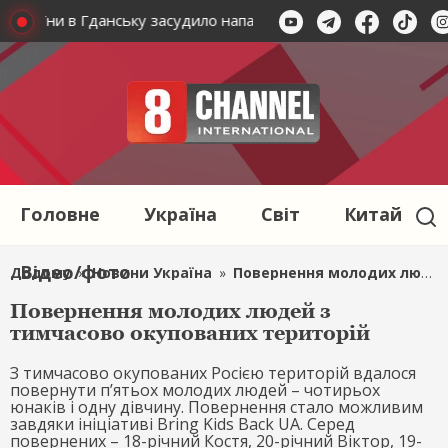
України в Гданську засудило напад на українця і поляків
Головне
Україна
Світ
Китай
Відео/фото
Додому
»
Новини Україна
»
Повернення молодих людей з тимчасово окупованих територій
Повернення молодих людей з
тимчасово окупованих територій
З тимчасово окупованих Росією територій вдалося
повернути п’ятьох молодих людей – чотирьох
юнаків і одну дівчину. Повернення стало можливим
завдяки ініціативі Bring Kids Back UA. Серед
повернених – 18-річний Костя, 20-річний Віктор, 19-