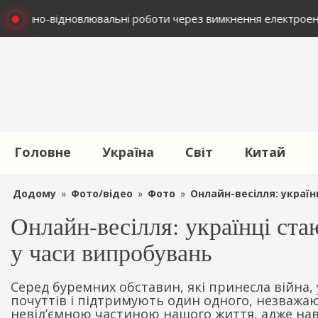
аварійно-відновлювальні роботи через вимкнення електроене
Головне
Україна
Світ
Китай
Додому
»
Фото/відео
»
Фото
»
Онлайн-весілля: україн
Онлайн-весілля: українці ста
у часи випробувань
Серед буремних обставин, які принесла війна, 
почуттів і підтримують один одного, незважаюч
невід’ємною частиною нашого життя, адже наві