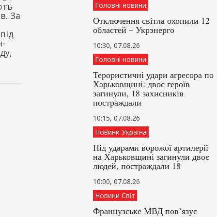
ють
Головні новини
в. За
Отключення світла охопили 12
областей – Укрэнерго
під
н-
10:30, 07.08.26
ду,
Головні новини
Терористичні удари агресора по
Харьковщині: двоє героїв
загинули, 18 захисників
постраждали
10:15, 07.08.26
Новини Україна
Під ударами ворожої артилерії
на Харьковщині загинули двоє
людей, постраждали 18
10:00, 07.08.26
Новини Світ
Французське МВД пов’язує