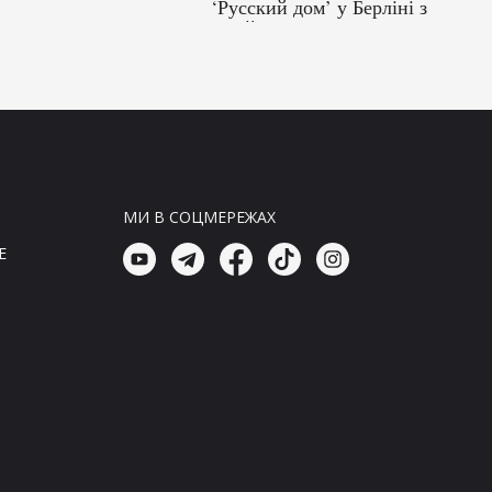
‘Русский дом’ у Берліні з
російськими спецслужбами
10:00, 07.08.26
Головні новини
Сміливість українців у війні з
окупантами: двоє загиблих, 18
поранених під ударами
агресорів на Харківщині
МИ В СОЦМЕРЕЖАХ
10:00, 07.08.26
E
Новини Світ
Генеральний секретар ООН
осудив атаки на цивільних осіб
в Україні
09:57, 07.08.26
Новини Україна
Атака російських військ на
Сумщині: 10 постраждалих на
ринку в Белопольській громаді