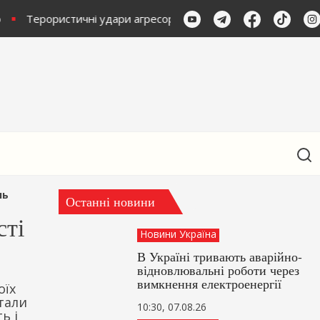
Терористичні удари агресора по Харьковщині: двоє герої
нь
Останні новини
сті
Новини Україна
В Україні тривають аварійно-
відновлювальні роботи через
вимкнення електроенергії
оїх
тали
10:30, 07.08.26
ь і