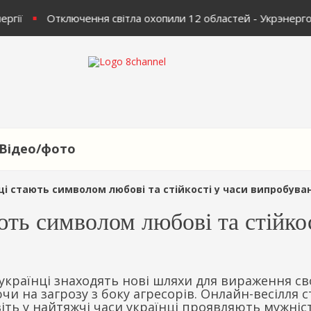
ргії
Отключення світла охопили 12 областей - Укрэнерго
Відео/фото
ці стають символом любові та стійкості у часи випробува
ють символом любові та стійко
українці знаходять нові шляхи для вираження св
и на загрозу з боку агресорів. Онлайн-весілля с
ть у найтяжчі часи українці проявляють мужніст