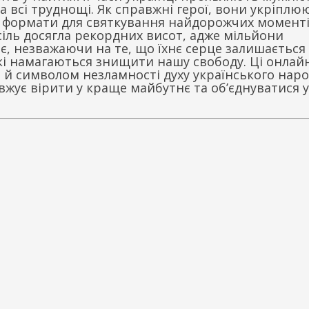
 всі труднощі. Як справжні герої, вони укріплю
і формати для святкування найдорожчих моменті
сіль досягла рекордних висот, адже мільйони
є, незважаючи на те, що їхнє серце залишається 
кі намагаються знищити нашу свободу. Ці онлай
 й символом незламності духу українського наро
жує вірити у краще майбутнє та об’єднуватися у