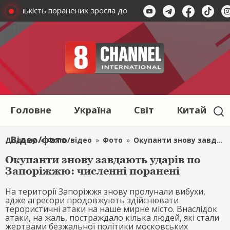
ву: кількість поранених зросла до 13 осіб
Ворог завдає уд
Головне
Україна
Світ
Китай
Відео/фото
Додому
»
Фото/відео
»
Фото
»
Окупанти знову завдають ударів по Запоріжжю: численні поранені
Окупанти знову завдають ударів по
Запоріжжю: численні поранені
На території Запоріжжя знову пролунали вибухи,
адже агресори продовжують здійснювати
терористичні атаки на наше мирне місто. Внаслідок
атаки, на жаль, постраждало кілька людей, які стали
жертвами безжальної політики московських