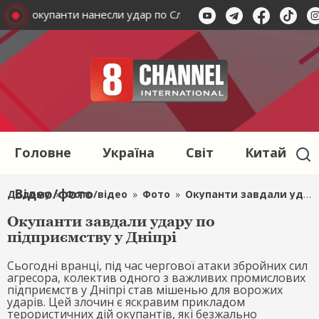
раїни: окупанти нанесли удар по Слав'янську, маємо загиблого
Головне
Україна
Світ
Китай
Відео/фото
Додому
»
Фото/відео
»
Фото
»
Окупанти завдали удару по підприємству у Дніпрі
Окупанти завдали удару по
підприємству у Дніпрі
Сьогодні вранці, під час чергової атаки збройних сил
агресора, колектив одного з важливих промислових
підприємств у Дніпрі став мішенью для ворожих
ударів. Цей злочин є яскравим прикладом
терористичних дій окупантів, які безжально