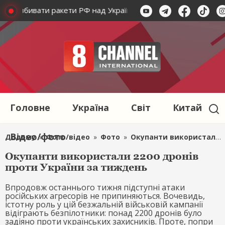
ликав збивати ракети РФ над Україною
Сикорський заклик
Головне
Україна
Світ
Китай
Відео/фото
Додому
»
Фото/відео
»
Фото
»
Окупанти використали 2200 дронів проти України за тиждень
Окупанти використали 2200 дронів
проти України за тиждень
Впродовж останнього тижня підступні атаки
російських агресорів не припиняються. Вочевидь,
істотну роль у цій безжальній військовій кампанії
відіграють безпілотники: понад 2200 дронів було
задіяно проти українських захисників. Проте, попри