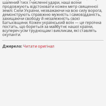
шалений тиск і численні удари, наші воїни
продовжують відстоювати кожен метр священної
землі. Сили України, незважаючи на всю силу ворога,
демонструють справжню мужність і самовідданість,
захищаючи свободу й незалежність своєї
Батьківщини. Кожен український воїн — це героїчна
постать, що бореться за майбутнє нашої країни,
всупереч усім труднощам і викликам, які ставлять
окупанти.
Джерело:
Читати оригінал