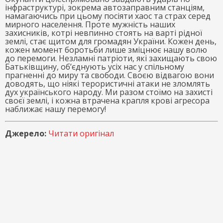
інфраструктурі, зокрема автозаправним станціям,
намагаючись при цьому посіяти хаос та страх серед
мирного населення. Проте мужність наших
захисників, котрі невпинно стоять на варті рідної
землі, стає щитом для громадян України. Кожен день,
кожен момент боротьби лише зміцнює нашу волю
до перемоги. Незламні патріоти, які захищають свою
Батьківщину, об’єднують усіх нас у спільному
прагненні до миру та свободи. Своєю відвагою вони
доводять, що ніякі терористичні атаки не зломлять
дух українського народу. Ми разом стоїмо на захисті
своєї землі, і кожна втрачена крапля крові агресора
наближає нашу перемогу!
Джерело:
Читати оригінал