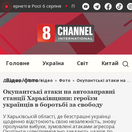
в інтернеті в Росії 6 серпня
Президент України пообіцяв
Головне
Україна
Світ
Китай
Відео/фото
Додому
»
Фото/відео
»
Фото
»
Окупантські атаки на автозаправні станції Харьківщини: героїзм українців в боротьбі за свободу
Окупантські атаки на автозаправні
станції Харьківщини: героїзм
українців в боротьбі за свободу
У Харьківській області, де безстрашні українці
щоденно відстоюють свою незалежність, знову
пролунали вибухи, зумовлені атаками агресора.
Окупанти цілеспрямовано завдають ударів по