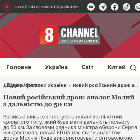
українських захисників: поразка елементів російської ПВО на 
Головне
Україна
Світ
Китай
Відео/фото
Додому
»
Новини Україна
»
Новий російський дрон: аналог Молнії з дальністю до 50 км
Новий російський дрон: аналог Молнії
з дальністю до 50 км
Російські військові тестують новий безпілотник
крилатого типу, який буде мати дальність польоту
до 50 км. За словами радника міністра оборони Сергія
Бескрестнова, новий БПЛА має стати аналогом
дрона Молнія і буде використовувати оптоволокно.