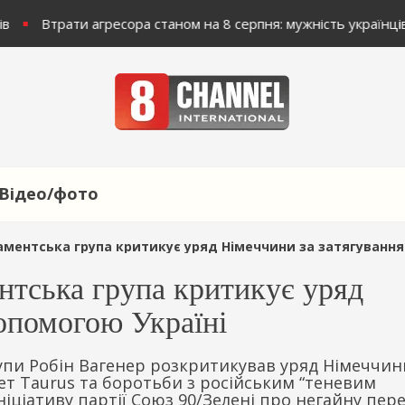
в
Втрати агресора станом на 8 серпня: мужність українців
Відео/фото
ська група критикує уряд Німеччини за затягування з допомогою Ук
нтська група критикує уряд
допомогою Україні
упи Робін Вагенер розкритикував уряд Німеччин
ет Taurus та боротьби з російським “теневим
іціативу партії Союз 90/Зелені про негайну пер