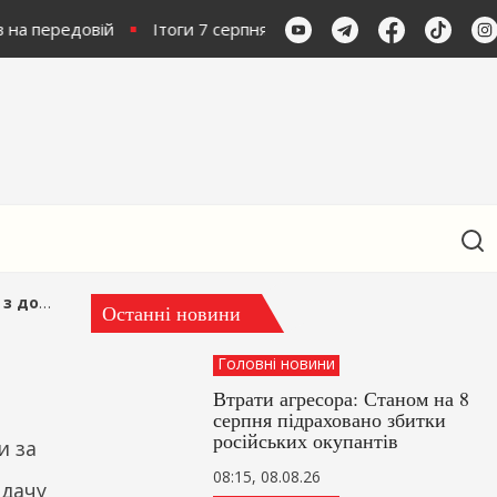
 на передовій
Ітоги 7 серпня: Залізні санкції та парад дрон
раїні
Останні новини
Головні новини
Втрати агресора: Станом на 8
серпня підраховано збитки
російських окупантів
и за
08:15, 08.08.26
едачу