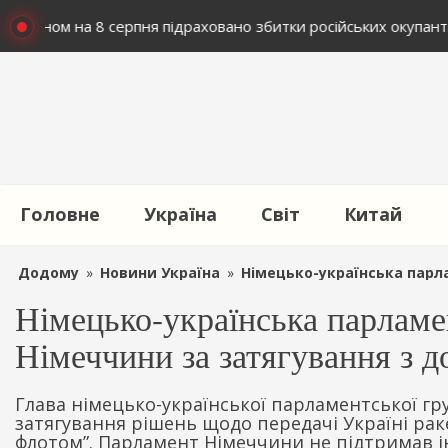
: Станом на 8 серпня підраховано збитки російських окупанті
Головне
Україна
Світ
Китай
Додому
»
Новини Україна
»
Німецько-українська парламент
Німецько-українська парламе
Німеччини за затягування з 
Глава німецько-української парламентської гр
затягування рішень щодо передачі Україні рак
флотом”. Парламент Німеччини не підтримав ін