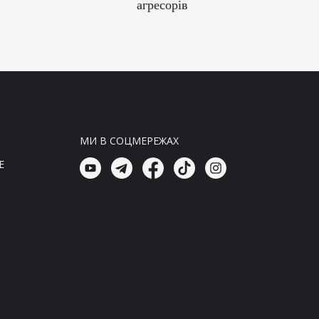
агресорів
07:15, 08.08.26
Головні новини
Підсумки 7 серпня:
Непереможні українці проти
агресії та технологій ворога
07:00, 08.08.26
МИ В СОЦМЕРЕЖАХ
Головні новини
Оперативні новини: Російські
E
агресори знову атакують
Київщину
06:45, 08.08.26
Головні новини
Збройні сили України отримали
нове спорядження від
Бундесверу: що входить у
комплект