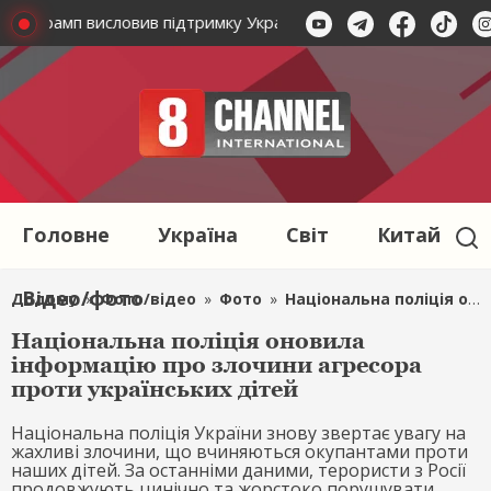
у: Трамп висловив підтримку Україні в боротьбі з агресорам
Головне
Україна
Світ
Китай
Відео/фото
Додому
»
Фото/відео
»
Фото
»
Національна поліція оновила інформацію про злочини агресора проти українських дітей
Національна поліція оновила
інформацію про злочини агресора
проти українських дітей
Національна поліція України знову звертає увагу на
жахливі злочини, що вчиняються окупантами проти
наших дітей. За останніми даними, терористи з Росії
продовжують цинічно та жорстоко порушувати