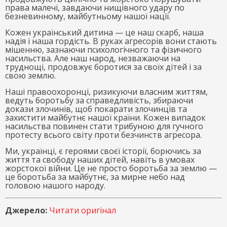
права малечі, завдаючи нищівного удару по
безневинному, майбутньому нашої нації.
Кожен український дитина — це наш скарб, наша
надія і наша гордість. В руках агресорів вони стають
мішенню, зазнаючи психологічного та фізичного
насильства. Але наш народ, незважаючи на
труднощі, продовжує боротися за своїх дітей і за
свою землю.
Наші правоохоронці, ризикуючи власним життям,
ведуть боротьбу за справедливість, збираючи
докази злочинів, щоб покарати злочинців та
захистити майбутнє нашої країни. Кожен випадок
насильства повинен стати трибуною для гучного
протесту всього світу проти безчинств агресора.
Ми, українці, є героями своєї історії, борючись за
життя та свободу наших дітей, навіть в умовах
жорстокої війни. Це не просто боротьба за землю —
це боротьба за майбутнє, за мирне небо над
головою нашого народу.
Джерело:
Читати оригінал