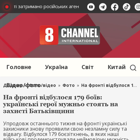
 області затримано російських агентів
В Миколаївській обл
Головне
Україна
Світ
Китай
Відео/фото
Додому
»
Фото/відео
»
Фото
»
На фронті відбулося 179 боїв: українські герої мужньо стоять на захисті Батьківщини
На фронті відбулося 179 боїв:
українські герої мужньо стоять на
захисті Батьківщини
Упродовж останнього тижня на фронті українські
захисники знову проявили свою незламну силу та
відвагу. Відбулося 179 боєзіткнень, в яких наші
військові продемонстрували неймовірну мужність,