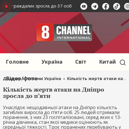
сть постраждалих зросла до 37 осіб
В Харкові кількість по
Головне
Україна
Світ
Китай
Відео/фото
Додому
»
Новини Україна
»
Кількість жертв атаки на Дніпро зросла до п’яти
Кількість жертв атаки на Дніпро
зросла до п’яти
Унаслідок нещодавньої атаки на Дніпро кількість
загиблих виросла до п’яти осіб. 25 людей отримали
поранення, з них 23 госпіталізовані, серед яких є 13-
річна дівчинка, стан якої медики оцінюють як
середньої тяжкості. Троє поранених перебувають у