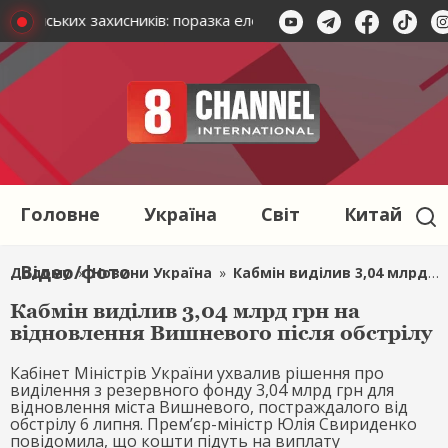
українських захисників: поразка елементів російської ПВО на 
Головне
Україна
Світ
Китай
Відео/фото
Додому
»
Новини Україна
»
Кабмін виділив 3,04 млрд грн на відновлення Вишневого після обстрілу
Кабмін виділив 3,04 млрд грн на
відновлення Вишневого після обстрілу
Кабінет Міністрів України ухвалив рішення про
виділення з резервного фонду 3,04 млрд грн для
відновлення міста Вишневого, постраждалого від
обстрілу 6 липня. Прем’єр-міністр Юлія Свириденко
повідомила, що кошти підуть на виплату