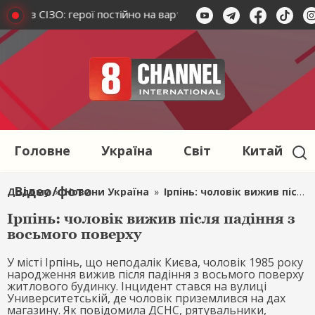
ика з СІЗО: герої постійно на варті справедливості
Мініс
Головне
Україна
Світ
Китай
Відео/фото
Додому
»
Новини Україна
»
Ірпінь: чоловік вижив після падіння з восьмого поверху
Ірпінь: чоловік вижив після падіння з
восьмого поверху
У місті Ірпінь, що неподалік Києва, чоловік 1985 року
народження вижив після падіння з восьмого поверху
житлового будинку. Інцидент стався на вулиці
Университетській, де чоловік приземлився на дах
магазину. Як повідомила ДСНС, рятувальники,