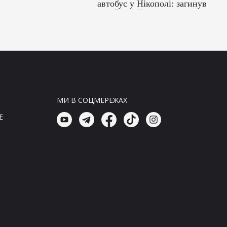
автобус у Нікополі: загинув
герой-водій
16:30, 08.08.26
Головні новини
Окупанти атакували рейсовий
автобус у Нікополі: загинув
водій
16:15, 08.08.26
МИ В СОЦМЕРЕЖАХ
Головні новини
E
Окупанти атакували рейсовий
автобус у Нікополі: загинув
герой-водій
16:00, 08.08.26
Головні новини
Зеленський поділився деталями
розмови з Вучичем
15:45, 08.08.26