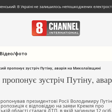
енський: В Україні не залишилось непошкоджених електроста
Відео/фото
кий пропонує зустріч Путіну, аварія на Миколаївщині
 пропонує зустріч Путіну, авар
ропонував президентові Росії Володимиру Путін
пропозиція є відповіддю на заяви Кремля про
кій області сталася ДТП, в якій загинули 12 осіб