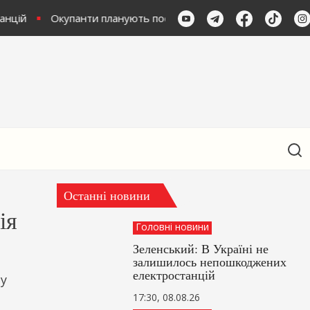
нцій
Окупанти планують посилити 'вільний полювання' на
Останні новини
ія
Головні новини
Зеленський: В Україні не
залишилось непошкоджених
електростанцій
у
17:30, 08.08.26
.