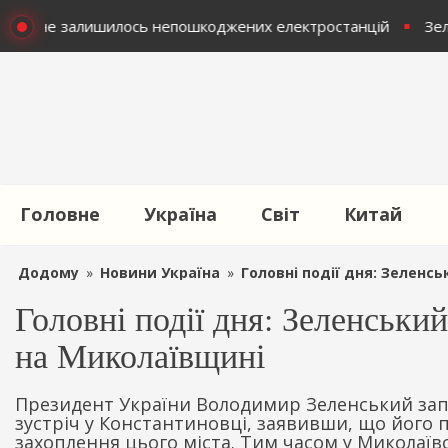
раїні не залишилось непошкоджених електростанцій
Зел
Головне
Україна
Світ
Китай
Додому
»
Новини Україна
»
Головні події дня: Зеленсь
Головні події дня: Зеленський
на Миколаївщині
Президент України Володимир Зеленський зап
зустріч у Константиновці, заявивши, що його 
захоплення цього міста. Тим часом у Миколаївсь