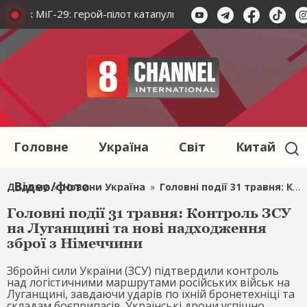
 зник МіГ-29: герой-пілот катапулювався
На Одещині втр
Головне
Україна
Світ
Китай
Відео/фото
Додому
»
Новини Україна
»
Головні події 31 травня: Контроль ЗСУ на Луганщині та нові надходження зброї з Німеччини
Головні події 31 травня: Контроль ЗСУ
на Луганщині та нові надходження
зброї з Німеччини
Збройні сили України (ЗСУ) підтвердили контроль
над логістичними маршрутами російських військ на
Луганщині, завдаючи ударів по їхній бронетехніці та
складам боєприпасів. Українські дрони успішно