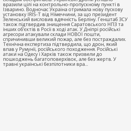
вразили цілі на контрольно-пропускному пункті в
Ізварино. Водночас Україна отримала нову пускову
установку IRIS-T від Німеччини, за що президент
Зеленський висловив вдячність Берліну. Генштаб ЗСУ
також підтвердив знищення Саратовського НПЗ та
інших об’єктів в Росії в ході атак. У Дніпрі російські
агресори атакували склади НОВОЇ пошти,
спричинивши великий пожар, але без постраждалих.
Технічна експертиза підтвердила, що дрон, який
впав у Румунії, російського походження. Російські
атаки на Одесу і Харків також призвели до
пошкоджень багатоповерхівок, але без жертв. У
травні українські безпілотники вра…