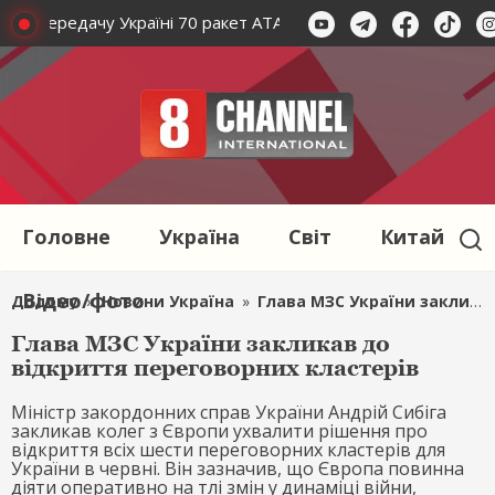
ють передачу Україні 70 ракет ATACMS з Туреччини
США 
Головне
Україна
Світ
Китай
Відео/фото
Додому
»
Новини Україна
»
Глава МЗС України закликав до відкриття переговорних кластерів
Глава МЗС України закликав до
відкриття переговорних кластерів
Міністр закордонних справ України Андрій Сибіга
закликав колег з Європи ухвалити рішення про
відкриття всіх шести переговорних кластерів для
України в червні. Він зазначив, що Європа повинна
діяти оперативно на тлі змін у динаміці війни,