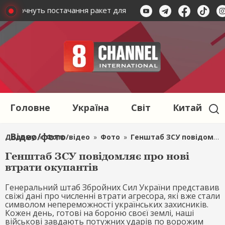
розпочнуть постачання ракет для системи Patriot
На Бук
Головне
Україна
Світ
Китай
Відео/фото
Додому
»
Фото/відео
»
Фото
»
Генштаб ЗСУ повідомляє про нові втрати окупантів
Генштаб ЗСУ повідомляє про нові
втрати окупантів
Генеральний штаб Збройних Сил України представив
свіжі дані про численні втрати агресора, які вже стали
символом непереможності українських захисників.
Кожен день, готові на бороню своєї землі, наші
військові завдають потужних ударів по ворожим