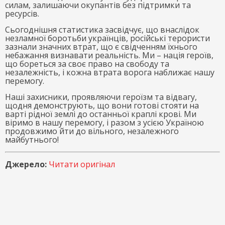
силам, залишаючи окупантів без підтримки та
ресурсів.
Сьогоднішня статистика засвідчує, що внаслідок
незламної боротьби українців, російські терористи
зазнали значних втрат, що є свідченням їхнього
небажання визнавати реальність. Ми – нація героїв,
що бореться за своє право на свободу та
незалежність, і кожна втрата ворога наближає нашу
перемогу.
Наші захисники, проявляючи героїзм та відвагу,
щодня демонструють, що вони готові стояти на
варті рідної землі до останньої краплі крові. Ми
віримо в нашу перемогу, і разом з усією Україною
продовжимо йти до вільного, незалежного
майбутнього!
Джерело:
Читати оригінал