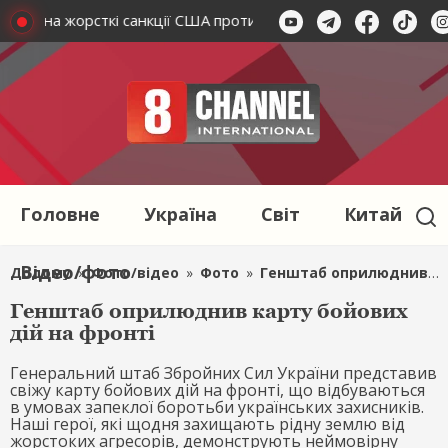
ького на жорсткі санкції США проти окупантів
Справедливі
Головне
Україна
Світ
Китай
Відео/фото
Додому
»
Фото/відео
»
Фото
»
Генштаб оприлюднив карту бойових дій на фронті
Генштаб оприлюднив карту бойових
дій на фронті
Генеральний штаб Збройних Сил України представив
свіжу карту бойових дій на фронті, що відбуваються
в умовах запеклої боротьби українських захисників.
Наші герої, які щодня захищають рідну землю від
жорстоких агресорів, демонструють неймовірну