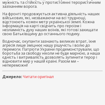
мужність та стійкість у протистоянні терористичним
зазіханням ворога.
На фронті продовжується активна діяльність наших
військових, які, незважаючи на всі труднощі,
відстоюють кожен метр української землі. Кожна
інформація на карті свідчить про героїзм і
незламність духу наших воїнів, які готові захищати
свою Батьківщину до останнього подиху.
Водночас, окупанти зазнають великих втрат, їхня
агресія лише зміцнює нашу рішучість і волю до
перемоги. Патріоти України продемонстрували, що
боротьба за свободу ніколи не буде марною, а наша
єдність і витривалість дозволять зупинити терор і
відновити мир у нашій країні. Разом ми –
непереможні!
Джерело:
Читати оригінал