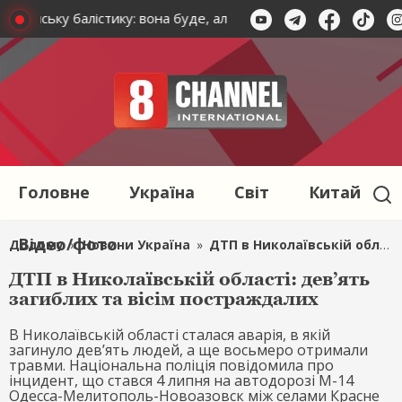
країнську балістику: вона буде, але з одним «але»
Зеленс
Головне
Україна
Світ
Китай
Відео/фото
Додому
»
Новини Україна
»
ДТП в Николаївській області: дев’ять загиблих та вісім постраждалих
ДТП в Николаївській області: дев’ять
загиблих та вісім постраждалих
В Николаївській області сталася аварія, в якій
загинуло дев’ять людей, а ще восьмеро отримали
травми. Національна поліція повідомила про
інцидент, що стався 4 липня на автодорозі М-14
Одесса-Мелитополь-Новоазовск між селами Красне