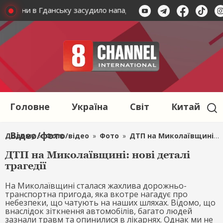
України в Гданську засудило напад на українця і поляків
Головне
Україна
Світ
Китай
Відео/фото
Додому
»
Фото/відео
»
Фото
»
ДТП на Миколаївщині: нові деталі трагедії
ДТП на Миколаївщині: нові деталі
трагедії
На Миколаївщині сталася жахлива дорожньо-
транспортна пригода, яка вкотре нагадує про
небезпеки, що чатують на наших шляхах. Відомо, що
внаслідок зіткнення автомобілів, багато людей
зазнали травм та опинилися в лікарнях. Однак ми не