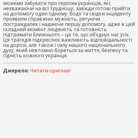
можемо забувати про героїзм українців, які,
незважаючи на всі труднощі, завжди готові прийти
на допомогу один одному. Водії та свідки інциденту
проявили справжню мужність, рятуючи
постраждалих і надаючи першу допомогу, адже в цей
складний момент людяність та готовність
підтримати ближнього – це те, що об’єднує нас усіх.
Ця трагедія підкреслює важливість відповідальності
на дорозі, але також і силу нашого національного
духу, який невтомно бореться за життя, безпеку та
гідність кожного українця.
Джерело:
Читати оригінал