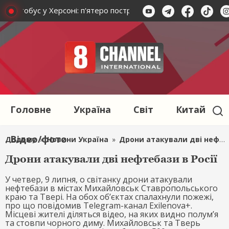
й автобус у Херсоні: п'ятеро постраждалих, зокрема підліток
Головне
Україна
Світ
Китай
Відео/фото
Додому
»
Новини Україна
»
Дрони атакували дві нефтебази в Росії
Дрони атакували дві нефтебази в Росії
У четвер, 9 липня, о світанку дрони атакували
нефтебази в містах Михайловськ Ставропольського
краю та Твері. На обох об’єктах спалахнули пожежі,
про що повідомив Telegram-канал Exilenova+.
Місцеві жителі діляться відео, на яких видно полум’я
та стовпи чорного диму. Михайловськ та Тверь