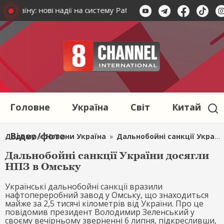
 Україну: нові надії на систему Patriot
Вони бажають миру
Головне
Україна
Світ
Китай
Відео/фото
Додому
»
Новини Україна
»
Дальнобойні санкції України досягли НПЗ в Омську
Дальнобойні санкції України досягли
НПЗ в Омську
Українські дальнобойні санкції вразили
нафтопереробний завод у Омську, що знаходиться
майже за 2,5 тисячі кілометрів від України. Про це
повідомив президент Володимир Зеленський у
своєму вечірньому зверненні 6 липня, підкресливши,