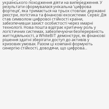
українського походження діяти на випередження. У
результати сформувалася унікальна ‘цифрова
фортеця’, яка тримається на трьох стовпах: державні
реєстри, логістика та фінансові екосистеми. Сервіс Дія
став символом цифрової стійкості країни,
забезпечивши захист особистості через хмарні
технології. Нова пошта відіграє критичну роль у
логістичних системах, забезпечуючи безперервність
життєдіяльності, а WhiteBIT демонструє, як фінансові
рішення здатні зберігати доступ до активів у
кризових умовах. Разом ці компанії формують
синергію стійкості, доводячи, що цифрова…