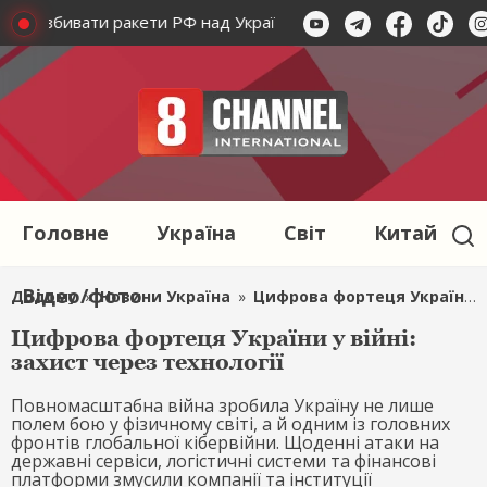
ликав збивати ракети РФ над Україною
Сикорський закли
Головне
Україна
Світ
Китай
Відео/фото
Додому
»
Новини Україна
»
Цифрова фортеця України у війні: захист через технології
Цифрова фортеця України у війні:
захист через технології
Повномасштабна війна зробила Україну не лише
полем бою у фізичному світі, а й одним із головних
фронтів глобальної кібервійни. Щоденні атаки на
державні сервіси, логістичні системи та фінансові
платформи змусили компанії та інституції