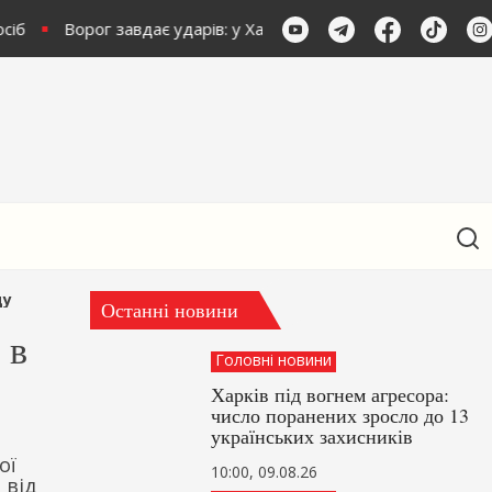
сіб
Ворог завдає ударів: у Харкові кількість поранених зро
ду
Останні новини
 в
Головні новини
Харків під вогнем агресора:
число поранених зросло до 13
українських захисників
ої
10:00, 09.08.26
 від