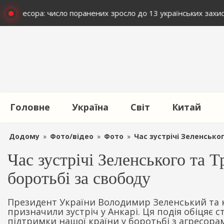
ем агресора: число поранених зросло до 13 українських захис
Головне
Україна
Світ
Китай
Додому
»
Фото/відео
»
Фото
»
Час зустрічі Зеленсько
Час зустрічі Зеленського та 
боротьбі за свободу
Президент України Володимир Зеленський та
призначили зустріч у Анкарі. Ця подія обіцяє
підтримки нашої країни у боротьбі з агресорам