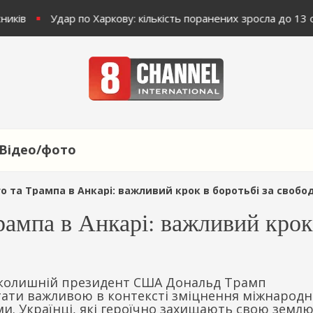
ників
Удар по Харкову: кількість поранених зросла до 13 о
Відео/фото
го та Трампа в Анкарі: важливий крок в боротьбі за свобо
Трампа в Анкарі: важливий крок
 колишній президент США Дональд Трамп
 стати важливою в контексті зміцнення міжнародн
и. Українці, які героїчно захищають свою землю