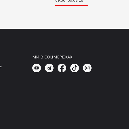
09:00, 09.08.26
Головні новини
Генштаб України прозвітував
про втрати окупантів за добу
08:45, 09.08.26
Головні новини
Генштаб: Ворог зазнав значних
втрат за добу
МИ В СОЦМЕРЕЖАХ
08:30, 09.08.26
E
Головні новини
Генштаб України повідомив про
втрати агресорів за добу
08:15, 09.08.26
Головні новини
Підсумки 08.08: Patriot буде, але
без двох нафтопереробних
заводів