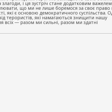
 злагоди, і ця зустріч стане додатковим важелем
омлювати, що ми не лише боремося за своє право 
ті, які є основою демократичного суспільства. О
від терористів, які намагаються знищити нашу
ля всіх — разом ми сильні, разом ми здатні