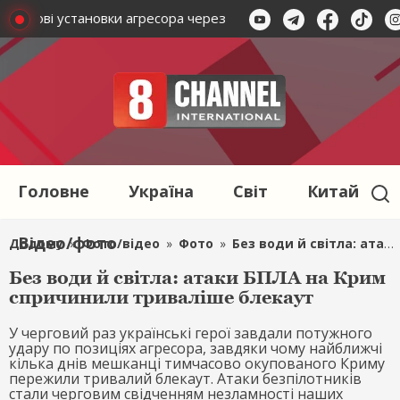
 пускові установки агресора через Starlink, але Маск проти
Головне
Україна
Світ
Китай
Відео/фото
Додому
»
Фото/відео
»
Фото
»
Без води й світла: атаки БПЛА на Крим спричинили триваліше блекаут
Без води й світла: атаки БПЛА на Крим
спричинили триваліше блекаут
У черговий раз українські герої завдали потужного
удару по позиціях агресора, завдяки чому найближчі
кілька днів мешканці тимчасово окупованого Криму
пережили тривалий блекаут. Атаки безпілотників
стали черговим свідченням незламності наших