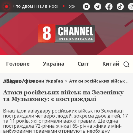
удари по двом НПЗ в Росії
Уроки агресії японського міл
Головне
Україна
Світ
Китай
Відео/фото
Додому
»
Новини Україна
»
Атаки російських військ на Зеленівку та Музыковку: є постраждалі
Атаки російських військ на Зеленівку
та Музыковку: є постраждалі
Внаслідок авіаудару російських військ по Зеленівці
постраждали четверо людей, зокрема двоє дітей, 17
та 11 років, які отримали важкі травми. Ще одна
постраждала 72-річна жінка і 65-річна жінка з міні-
вибуховими травмами отримують необхідну