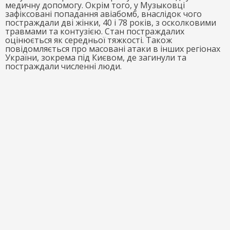
медичну допомогу. Окрім того, у Музыковці
зафіксовані попадання авіабомб, внаслідок чого
постраждали дві жінки, 40 і 78 років, з осколковими
травмами та контузією. Стан постраждалих
оцінюється як середньої тяжкості. Також
повідомляється про масовані атаки в інших регіонах
України, зокрема під Києвом, де загинули та
постраждали численні люди.