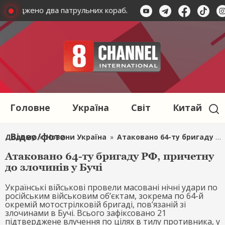
пошкоджено два патрульних кораблі та великий НПЗ у Яросла
Головне
Україна
Світ
Китай
Відео/фото
Додому
»
Новини Україна
»
Атаковано 64-ту бригаду РФ, причетну до злочинів у Бучі
Атаковано 64-ту бригаду РФ, причетну
до злочинів у Бучі
Українські військові провели масовані нічні удари по
російським військовим об’єктам, зокрема по 64-й
окремій мотострілковій бригаді, пов’язаній зі
злочинами в Бучі. Всього зафіксовано 21
підтверджене влучення по цілях в тилу противника, у