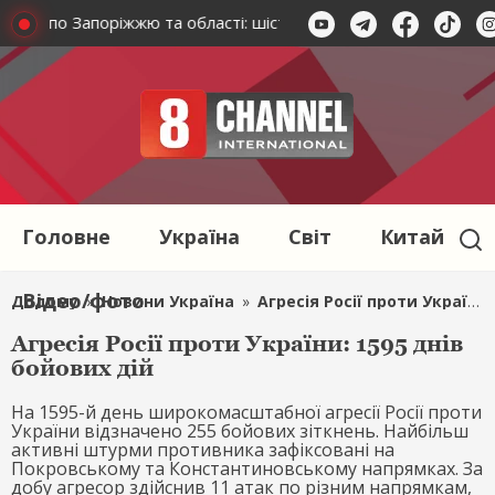
дару по Запоріжжю та області: шість українців постраждали
Головне
Україна
Світ
Китай
Відео/фото
Додому
»
Новини Україна
»
Агресія Росії проти України: 1595 днів бойових дій
Агресія Росії проти України: 1595 днів
бойових дій
На 1595-й день широкомасштабної агресії Росії проти
України відзначено 255 бойових зіткнень. Найбільш
активні штурми противника зафіксовані на
Покровському та Константиновському напрямках. За
добу агресор здійснив 11 атак по різним напрямкам,