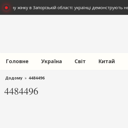
винну жінку в Запорізькій області: українці демонструють не
Головне
Україна
Світ
Китай
Додому
»
4484496
4484496