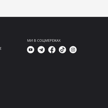
ударних дронів в Криму
12:00, 07.08.26
Новини Світ
Пранкер Вольнов розкрив
деталі конференції Міноборони
РФ
МИ В СОЦМЕРЕЖАХ
11:57, 07.08.26
Новини Україна
E
Трагедія в Коблево: вибух
забрав життя чоловіка
11:45, 07.08.26
Головні новини
В Коблево пролунало вибухи:
захисники України викрили
агресорів
11:45, 07.08.26
Новини Україна