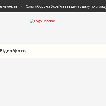
зламність
Сили оборони України завдали удару по складу
Відео/фото