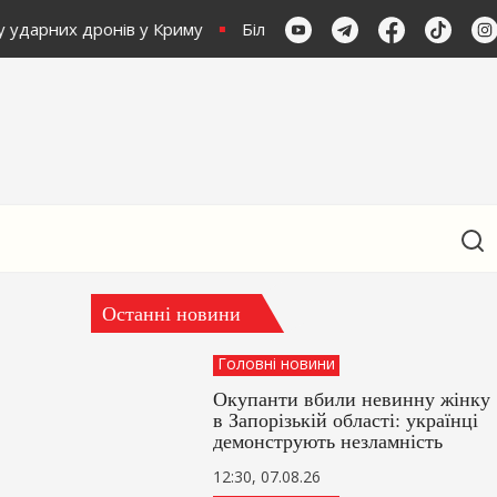
 ударних дронів у Криму
Більшість українців проти сцен
Останні новини
Головні новини
Окупанти вбили невинну жінку
в Запорізькій області: українці
демонструють незламність
12:30, 07.08.26