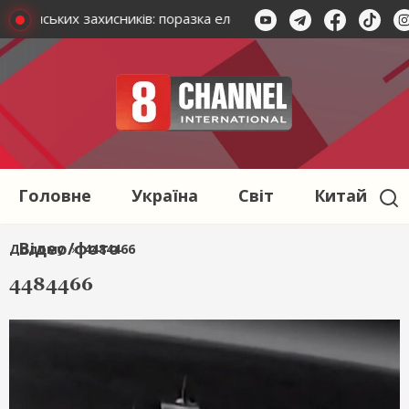
 українських захисників: поразка елементів російської ПВО на 
Головне
Україна
Світ
Китай
Відео/фото
Додому
»
4484466
4484466