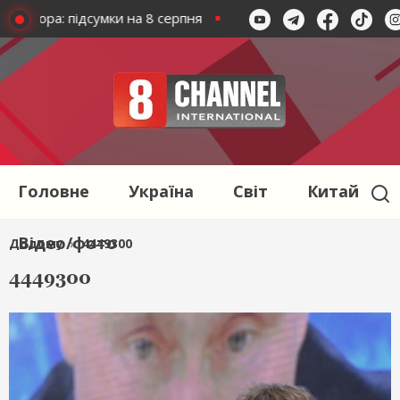
агресора: підсумки на 8 серпня
Втрата окупантів на 8 сер
Головне
Україна
Світ
Китай
Відео/фото
Додому
»
4449300
4449300