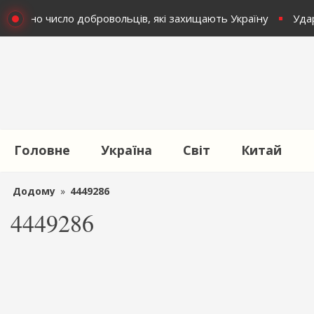
голошено число добровольців, які захищають Україну
Удари
Головне
Україна
Світ
Китай
Додому
»
4449286
4449286