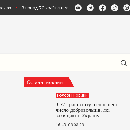
одах
З понад 72 країн світу: оголошено кількість доброво
Останні новини
Головні новини
З 72 країн світу: оголошено
число добровольців, які
захищають Україну
16:45, 06.08.26