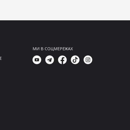
З 72 країн світу: оголошено
кількість добровольців, які
захищають Україну
16:15, 06.08.26
Новини Україна
Офіс воєнного омбудсмена
МИ В СОЦМЕРЕЖАХ
отримав понад 300 звернень від
іноземних військовослужбовців
E
16:00, 06.08.26
Новини Світ
Уряд Угорщини закликав до
зменшення споживання
електроенергії в умовах спеки
16:00, 06.08.26
Головні новини
З 72 країн світу: оголошено
кількість добровольців, які